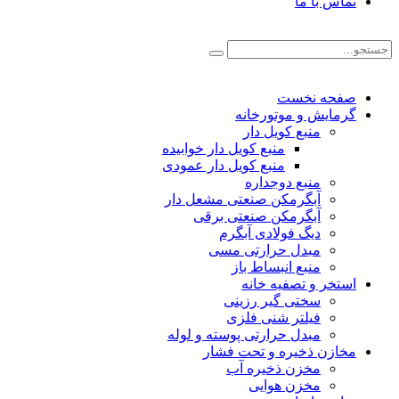
تماس با ما
صفحه نخست
گرمایش و موتورخانه
منبع کویل دار
منبع کویل دار خوابیده
منبع کویل دار عمودی
منبع دوجداره
آبگرمکن صنعتی مشعل دار
آبگرمکن صنعتی برقی
دیگ فولادی آبگرم
مبدل حرارتی مسی
منبع انبساط باز
استخر و تصفیه خانه
سختی گیر رزینی
فیلتر شنی فلزی
مبدل حرارتی پوسته و لوله
مخازن ذخیره و تحت فشار
مخزن ذخیره آب
مخزن هوایی