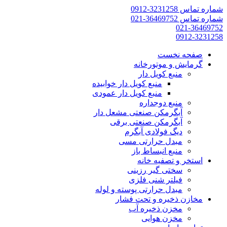
شماره تماس 3231258-0912
شماره تماس 36469752-021
021-36469752
0912-3231258
صفحه نخست
گرمایش و موتورخانه
منبع کویل دار
منبع کویل دار خوابیده
منبع کویل دار عمودی
منبع دوجداره
آبگرمکن صنعتی مشعل دار
آبگرمکن صنعتی برقی
دیگ فولادی آبگرم
مبدل حرارتی مسی
منبع انبساط باز
استخر و تصفیه خانه
سختی گیر رزینی
فیلتر شنی فلزی
مبدل حرارتی پوسته و لوله
مخازن ذخیره و تحت فشار
مخزن ذخیره آب
مخزن هوایی