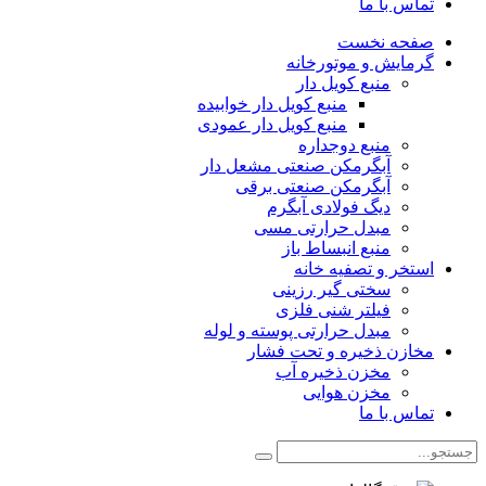
تماس با ما
صفحه نخست
گرمایش و موتورخانه
منبع کویل دار
منبع کویل دار خوابیده
منبع کویل دار عمودی
منبع دوجداره
آبگرمکن صنعتی مشعل دار
آبگرمکن صنعتی برقی
دیگ فولادی آبگرم
مبدل حرارتی مسی
منبع انبساط باز
استخر و تصفیه خانه
سختی گیر رزینی
فیلتر شنی فلزی
مبدل حرارتی پوسته و لوله
مخازن ذخیره و تحت فشار
مخزن ذخیره آب
مخزن هوایی
تماس با ما