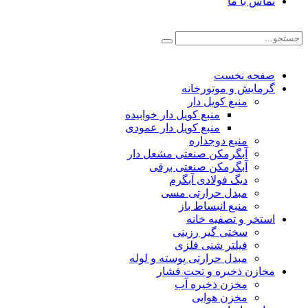
تماس با ما
صفحه نخست
گرمایش و موتورخانه
منبع کویل دار
منبع کویل دار خوابیده
منبع کویل دار عمودی
منبع دوجداره
آبگرمکن صنعتی مشعل دار
آبگرمکن صنعتی برقی
دیگ فولادی آبگرم
مبدل حرارتی مسی
منبع انبساط باز
استخر و تصفیه خانه
سختی گیر رزینی
فیلتر شنی فلزی
مبدل حرارتی پوسته و لوله
مخازن ذخیره و تحت فشار
مخزن ذخیره آب
مخزن هوایی