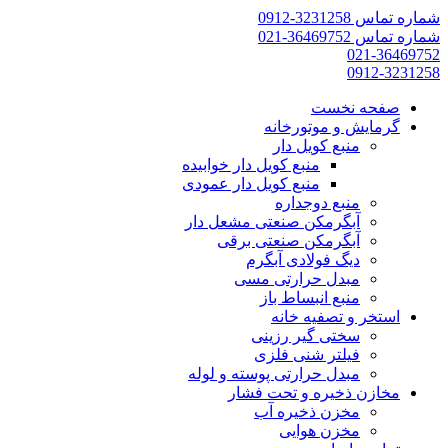
شماره تماس 3231258-0912
شماره تماس 36469752-021
021-36469752
0912-3231258
صفحه نخست
گرمایش و موتورخانه
منبع کویل دار
منبع کویل دار خوابیده
منبع کویل دار عمودی
منبع دوجداره
آبگرمکن صنعتی مشعل دار
آبگرمکن صنعتی برقی
دیگ فولادی آبگرم
مبدل حرارتی مسی
منبع انبساط باز
استخر و تصفیه خانه
سختی گیر رزینی
فیلتر شنی فلزی
مبدل حرارتی پوسته و لوله
مخازن ذخیره و تحت فشار
مخزن ذخیره آب
مخزن هوایی