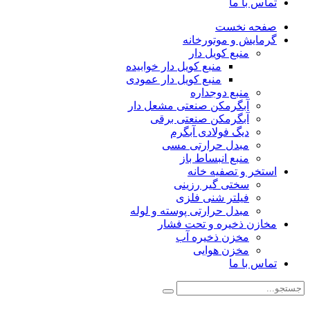
تماس با ما
صفحه نخست
گرمایش و موتورخانه
منبع کویل دار
منبع کویل دار خوابیده
منبع کویل دار عمودی
منبع دوجداره
آبگرمکن صنعتی مشعل دار
آبگرمکن صنعتی برقی
دیگ فولادی آبگرم
مبدل حرارتی مسی
منبع انبساط باز
استخر و تصفیه خانه
سختی گیر رزینی
فیلتر شنی فلزی
مبدل حرارتی پوسته و لوله
مخازن ذخیره و تحت فشار
مخزن ذخیره آب
مخزن هوایی
تماس با ما