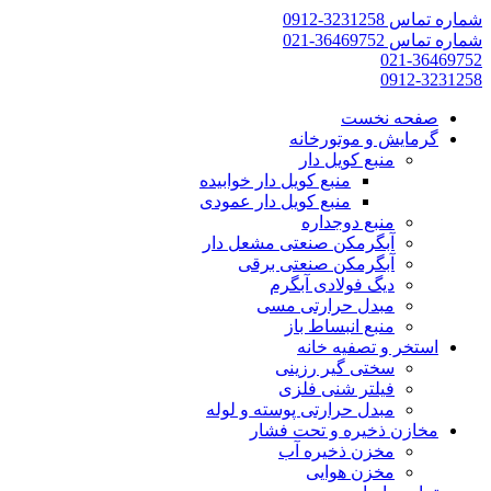
شماره تماس 3231258-0912
شماره تماس 36469752-021
021-36469752
0912-3231258
صفحه نخست
گرمایش و موتورخانه
منبع کویل دار
منبع کویل دار خوابیده
منبع کویل دار عمودی
منبع دوجداره
آبگرمکن صنعتی مشعل دار
آبگرمکن صنعتی برقی
دیگ فولادی آبگرم
مبدل حرارتی مسی
منبع انبساط باز
استخر و تصفیه خانه
سختی گیر رزینی
فیلتر شنی فلزی
مبدل حرارتی پوسته و لوله
مخازن ذخیره و تحت فشار
مخزن ذخیره آب
مخزن هوایی