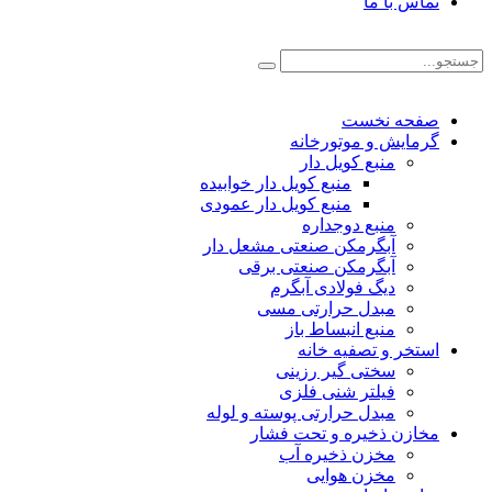
تماس با ما
صفحه نخست
گرمایش و موتورخانه
منبع کویل دار
منبع کویل دار خوابیده
منبع کویل دار عمودی
منبع دوجداره
آبگرمکن صنعتی مشعل دار
آبگرمکن صنعتی برقی
دیگ فولادی آبگرم
مبدل حرارتی مسی
منبع انبساط باز
استخر و تصفیه خانه
سختی گیر رزینی
فیلتر شنی فلزی
مبدل حرارتی پوسته و لوله
مخازن ذخیره و تحت فشار
مخزن ذخیره آب
مخزن هوایی