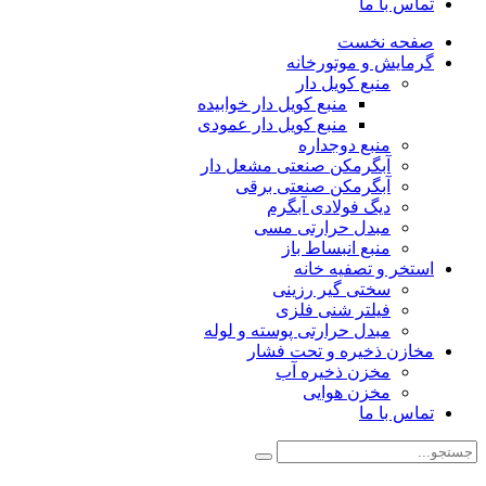
تماس با ما
صفحه نخست
گرمایش و موتورخانه
منبع کویل دار
منبع کویل دار خوابیده
منبع کویل دار عمودی
منبع دوجداره
آبگرمکن صنعتی مشعل دار
آبگرمکن صنعتی برقی
دیگ فولادی آبگرم
مبدل حرارتی مسی
منبع انبساط باز
استخر و تصفیه خانه
سختی گیر رزینی
فیلتر شنی فلزی
مبدل حرارتی پوسته و لوله
مخازن ذخیره و تحت فشار
مخزن ذخیره آب
مخزن هوایی
تماس با ما