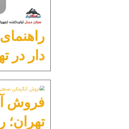
راهنمای
دار در ت
فروش آب
تهران؛ ر