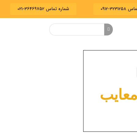
3231-0912
شماره تماس 36469752-021
معایب