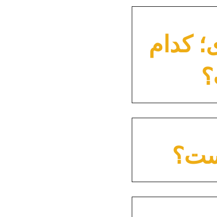
؛ کدام
؟
یست؟