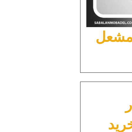
 مشعل
رید