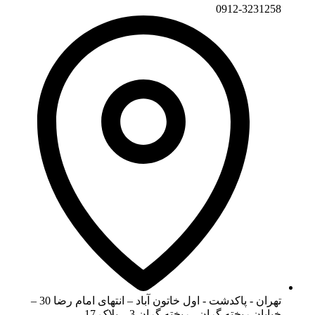
0912-3231258
تهران - پاکدشت - اول خاتون آباد – انتهای امام رضا 30 –
خیابان ریخته گران - ریخته گران 3 – پلاک 17