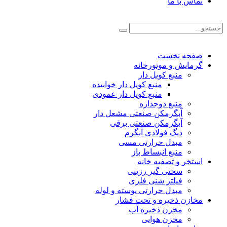
تماس با ما
صفحه نخست
گرمایش و موتورخانه
منبع کویل دار
منبع کویل دار خوابیده
منبع کویل دار عمودی
منبع دوجداره
آبگرمکن صنعتی مشعل دار
آبگرمکن صنعتی برقی
دیگ فولادی آبگرم
مبدل حرارتی مسی
منبع انبساط باز
استخر و تصفیه خانه
سختی گیر رزینی
فیلتر شنی فلزی
مبدل حرارتی پوسته و لوله
مخازن ذخیره و تحت فشار
مخزن ذخیره آب
مخزن هوایی