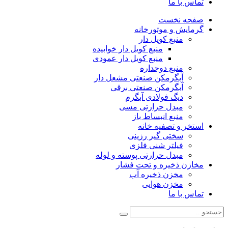
تماس با ما
صفحه نخست
گرمایش و موتورخانه
منبع کویل دار
منبع کویل دار خوابیده
منبع کویل دار عمودی
منبع دوجداره
آبگرمکن صنعتی مشعل دار
آبگرمکن صنعتی برقی
دیگ فولادی آبگرم
مبدل حرارتی مسی
منبع انبساط باز
استخر و تصفیه خانه
سختی گیر رزینی
فیلتر شنی فلزی
مبدل حرارتی پوسته و لوله
مخازن ذخیره و تحت فشار
مخزن ذخیره آب
مخزن هوایی
تماس با ما