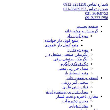
شماره تماس 3231258-0912
شماره تماس 36469752-021
021-36469752
0912-3231258
صفحه نخست
گرمایش و موتورخانه
منبع کویل دار
منبع کویل دار خوابیده
منبع کویل دار عمودی
منبع دوجداره
آبگرمکن صنعتی مشعل دار
آبگرمکن صنعتی برقی
دیگ فولادی آبگرم
مبدل حرارتی مسی
منبع انبساط باز
استخر و تصفیه خانه
سختی گیر رزینی
فیلتر شنی فلزی
مبدل حرارتی پوسته و لوله
مخازن ذخیره و تحت فشار
مخزن ذخیره آب
مخزن هوایی