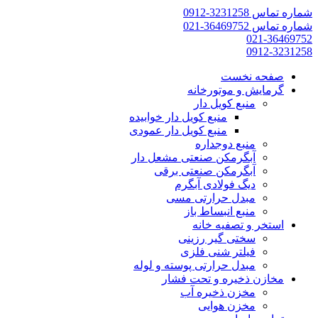
شماره تماس 3231258-0912
شماره تماس 36469752-021
021-36469752
0912-3231258
صفحه نخست
گرمایش و موتورخانه
منبع کویل دار
منبع کویل دار خوابیده
منبع کویل دار عمودی
منبع دوجداره
آبگرمکن صنعتی مشعل دار
آبگرمکن صنعتی برقی
دیگ فولادی آبگرم
مبدل حرارتی مسی
منبع انبساط باز
استخر و تصفیه خانه
سختی گیر رزینی
فیلتر شنی فلزی
مبدل حرارتی پوسته و لوله
مخازن ذخیره و تحت فشار
مخزن ذخیره آب
مخزن هوایی