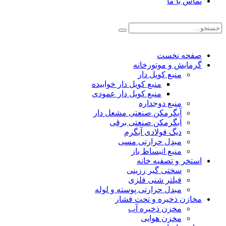
تماس با ما
صفحه نخست
گرمایش و موتورخانه
منبع کویل دار
منبع کویل دار خوابیده
منبع کویل دار عمودی
منبع دوجداره
آبگرمکن صنعتی مشعل دار
آبگرمکن صنعتی برقی
دیگ فولادی آبگرم
مبدل حرارتی مسی
منبع انبساط باز
استخر و تصفیه خانه
سختی گیر رزینی
فیلتر شنی فلزی
مبدل حرارتی پوسته و لوله
مخازن ذخیره و تحت فشار
مخزن ذخیره آب
مخزن هوایی