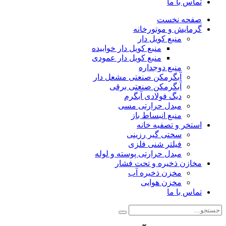
تماس با ما
صفحه نخست
گرمایش و موتورخانه
منبع کویل دار
منبع کویل دار خوابیده
منبع کویل دار عمودی
منبع دوجداره
آبگرمکن صنعتی مشعل دار
آبگرمکن صنعتی برقی
دیگ فولادی آبگرم
مبدل حرارتی مسی
منبع انبساط باز
استخر و تصفیه خانه
سختی گیر رزینی
فیلتر شنی فلزی
مبدل حرارتی پوسته و لوله
مخازن ذخیره و تحت فشار
مخزن ذخیره آب
مخزن هوایی
تماس با ما