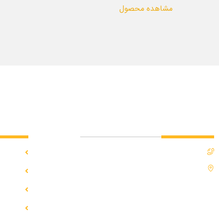
مشاهده محصول
تماس با ما
دسترسی
0912-3231258
آبگرمک
تهران - پاکدشت - اول خاتون آباد – انتهای امام رضا
آبگرمک
30 – خیابان ریخته گران - ریخته گران 3 – پلاک 17
مخزن ذ
مخزن ه