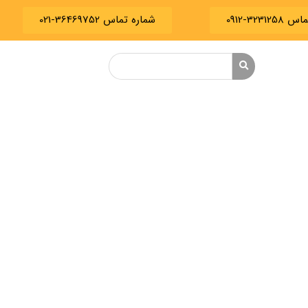
3231-0912
شماره تماس 36469752-021