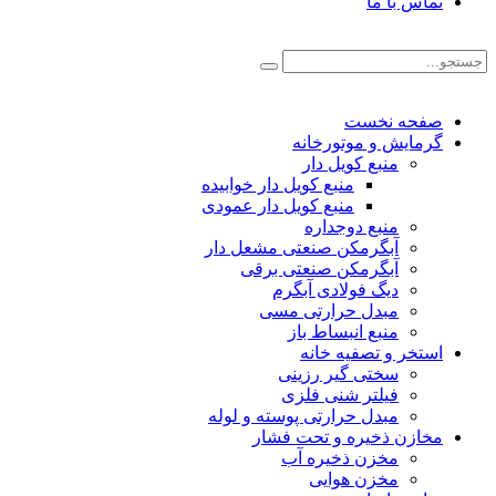
تماس با ما
صفحه نخست
گرمایش و موتورخانه
منبع کویل دار
منبع کویل دار خوابیده
منبع کویل دار عمودی
منبع دوجداره
آبگرمکن صنعتی مشعل دار
آبگرمکن صنعتی برقی
دیگ فولادی آبگرم
مبدل حرارتی مسی
منبع انبساط باز
استخر و تصفیه خانه
سختی گیر رزینی
فیلتر شنی فلزی
مبدل حرارتی پوسته و لوله
مخازن ذخیره و تحت فشار
مخزن ذخیره آب
مخزن هوایی