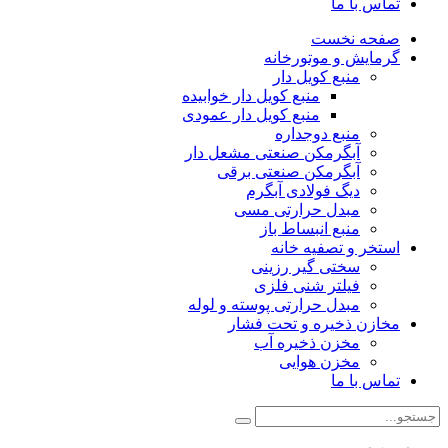
تماس با ما
صفحه نخست
گرمایش و موتورخانه
منبع کویل دار
منبع کویل دار خوابیده
منبع کویل دار عمودی
منبع دوجداره
آبگرمکن صنعتی مشعل دار
آبگرمکن صنعتی برقی
دیگ فولادی آبگرم
مبدل حرارتی مسی
منبع انبساط باز
استخر و تصفیه خانه
سختی گیر رزینی
فیلتر شنی فلزی
مبدل حرارتی پوسته و لوله
مخازن ذخیره و تحت فشار
مخزن ذخیره آب
مخزن هوایی
تماس با ما