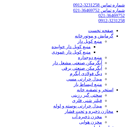
شماره تماس 3231258-0912
شماره تماس 36469752-021
021-36469752
0912-3231258
صفحه نخست
گرمایش و موتورخانه
منبع کویل دار
منبع کویل دار خوابیده
منبع کویل دار عمودی
منبع دوجداره
آبگرمکن صنعتی مشعل دار
آبگرمکن صنعتی برقی
دیگ فولادی آبگرم
مبدل حرارتی مسی
منبع انبساط باز
استخر و تصفیه خانه
سختی گیر رزینی
فیلتر شنی فلزی
مبدل حرارتی پوسته و لوله
مخازن ذخیره و تحت فشار
مخزن ذخیره آب
مخزن هوایی