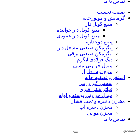
تماس با ما
صفحه نخست
گرمایش و موتورخانه
منبع کویل دار
منبع کویل دار خوابیده
منبع کویل دار عمودی
منبع دوجداره
آبگرمکن صنعتی مشعل دار
آبگرمکن صنعتی برقی
دیگ فولادی آبگرم
مبدل حرارتی مسی
منبع انبساط باز
استخر و تصفیه خانه
سختی گیر رزینی
فیلتر شنی فلزی
مبدل حرارتی پوسته و لوله
مخازن ذخیره و تحت فشار
مخزن ذخیره آب
مخزن هوایی
تماس با ما