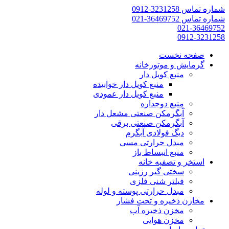
شماره تماس 3231258-0912
شماره تماس 36469752-021
021-36469752
0912-3231258
صفحه نخست
گرمایش و موتورخانه
منبع کویل دار
منبع کویل دار خوابیده
منبع کویل دار عمودی
منبع دوجداره
آبگرمکن صنعتی مشعل دار
آبگرمکن صنعتی برقی
دیگ فولادی آبگرم
مبدل حرارتی مسی
منبع انبساط باز
استخر و تصفیه خانه
سختی گیر رزینی
فیلتر شنی فلزی
مبدل حرارتی پوسته و لوله
مخازن ذخیره و تحت فشار
مخزن ذخیره آب
مخزن هوایی