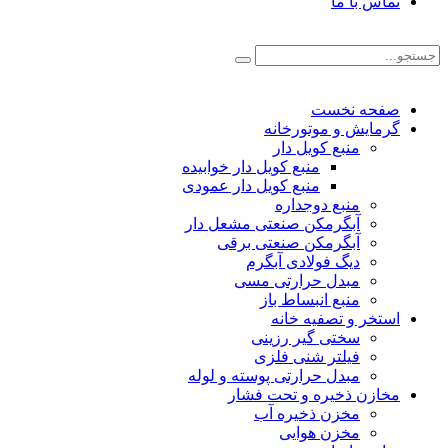
تماس با ما
صفحه نخست
گرمایش و موتورخانه
منبع کویل دار
منبع کویل دار خوابیده
منبع کویل دار عمودی
منبع دوجداره
آبگرمکن صنعتی مشعل دار
آبگرمکن صنعتی برقی
دیگ فولادی آبگرم
مبدل حرارتی مسی
منبع انبساط باز
استخر و تصفیه خانه
سختی گیر رزینی
فیلتر شنی فلزی
مبدل حرارتی پوسته و لوله
مخازن ذخیره و تحت فشار
مخزن ذخیره آب
مخزن هوایی