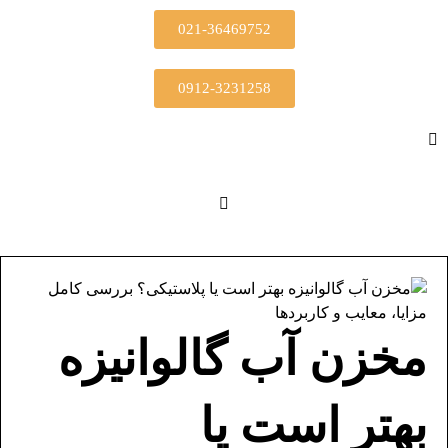
021-36469752
0912-3231258
مخزن آب گالوانیزه
بهتر است یا