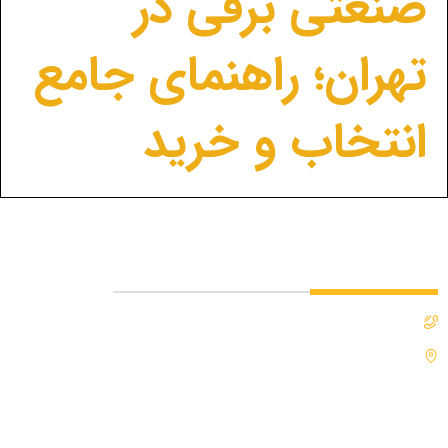
صنعتی برقی در
تهران؛ راهنمای جامع
انتخاب و خرید
تماس با ما
0912-3231258
تهران - پاکدشت - اول خاتون آباد – انتهای امام رضا 30 –
خیابان ریخته گران - ریخته گران 3 – پلاک 17
دسترسی سریع