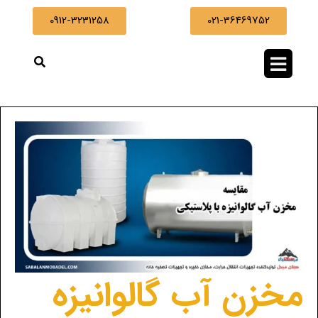
0912-3231258
021-36469752
مخزن آب گالوانیزه