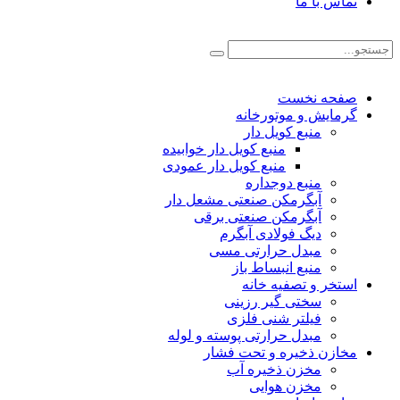
تماس با ما
صفحه نخست
گرمایش و موتورخانه
منبع کویل دار
منبع کویل دار خوابیده
منبع کویل دار عمودی
منبع دوجداره
آبگرمکن صنعتی مشعل دار
آبگرمکن صنعتی برقی
دیگ فولادی آبگرم
مبدل حرارتی مسی
منبع انبساط باز
استخر و تصفیه خانه
سختی گیر رزینی
فیلتر شنی فلزی
مبدل حرارتی پوسته و لوله
مخازن ذخیره و تحت فشار
مخزن ذخیره آب
مخزن هوایی