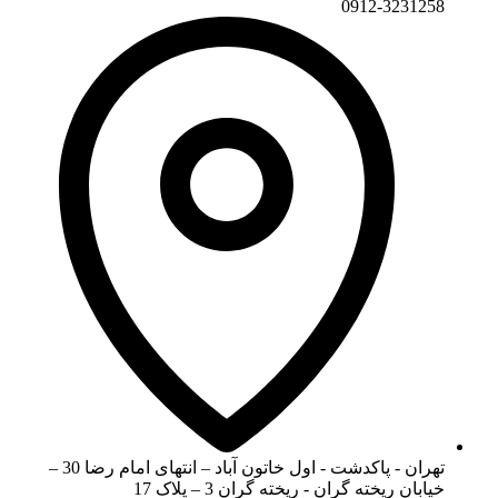
0912-3231258
تهران - پاکدشت - اول خاتون آباد – انتهای امام رضا 30 –
خیابان ریخته گران - ریخته گران 3 – پلاک 17