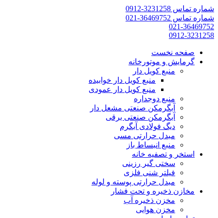
شماره تماس 3231258-0912
شماره تماس 36469752-021
021-36469752
0912-3231258
صفحه نخست
گرمایش و موتورخانه
منبع کویل دار
منبع کویل دار خوابیده
منبع کویل دار عمودی
منبع دوجداره
آبگرمکن صنعتی مشعل دار
آبگرمکن صنعتی برقی
دیگ فولادی آبگرم
مبدل حرارتی مسی
منبع انبساط باز
استخر و تصفیه خانه
سختی گیر رزینی
فیلتر شنی فلزی
مبدل حرارتی پوسته و لوله
مخازن ذخیره و تحت فشار
مخزن ذخیره آب
مخزن هوایی