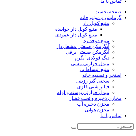
تماس با ما
صفحه نخست
گرمایش و موتورخانه
منبع کویل دار
منبع کویل دار خوابیده
منبع کویل دار عمودی
منبع دوجداره
آبگرمکن صنعتی مشعل دار
آبگرمکن صنعتی برقی
دیگ فولادی آبگرم
مبدل حرارتی مسی
منبع انبساط باز
استخر و تصفیه خانه
سختی گیر رزینی
فیلتر شنی فلزی
مبدل حرارتی پوسته و لوله
مخازن ذخیره و تحت فشار
مخزن ذخیره آب
مخزن هوایی
تماس با ما