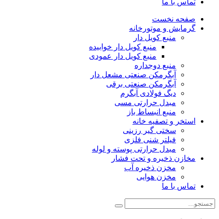
تماس با ما
صفحه نخست
گرمایش و موتورخانه
منبع کویل دار
منبع کویل دار خوابیده
منبع کویل دار عمودی
منبع دوجداره
آبگرمکن صنعتی مشعل دار
آبگرمکن صنعتی برقی
دیگ فولادی آبگرم
مبدل حرارتی مسی
منبع انبساط باز
استخر و تصفیه خانه
سختی گیر رزینی
فیلتر شنی فلزی
مبدل حرارتی پوسته و لوله
مخازن ذخیره و تحت فشار
مخزن ذخیره آب
مخزن هوایی
تماس با ما