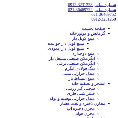
شماره تماس 3231258-0912
شماره تماس 36469752-021
021-36469752
0912-3231258
صفحه نخست
گرمایش و موتورخانه
منبع کویل دار
منبع کویل دار خوابیده
منبع کویل دار عمودی
منبع دوجداره
آبگرمکن صنعتی مشعل دار
آبگرمکن صنعتی برقی
دیگ فولادی آبگرم
مبدل حرارتی مسی
منبع انبساط باز
استخر و تصفیه خانه
سختی گیر رزینی
فیلتر شنی فلزی
مبدل حرارتی پوسته و لوله
مخازن ذخیره و تحت فشار
مخزن ذخیره آب
مخزن هوایی