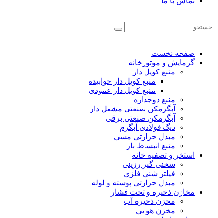
تماس با ما
صفحه نخست
گرمایش و موتورخانه
منبع کویل دار
منبع کویل دار خوابیده
منبع کویل دار عمودی
منبع دوجداره
آبگرمکن صنعتی مشعل دار
آبگرمکن صنعتی برقی
دیگ فولادی آبگرم
مبدل حرارتی مسی
منبع انبساط باز
استخر و تصفیه خانه
سختی گیر رزینی
فیلتر شنی فلزی
مبدل حرارتی پوسته و لوله
مخازن ذخیره و تحت فشار
مخزن ذخیره آب
مخزن هوایی