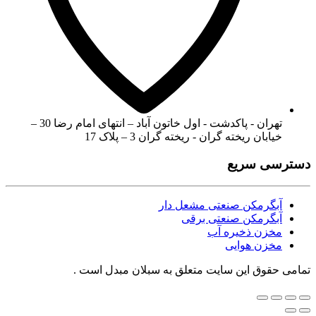
تهران - پاکدشت - اول خاتون آباد – انتهای امام رضا 30 –
خیابان ریخته گران - ریخته گران 3 – پلاک 17
دسترسی سریع
آبگرمکن صنعتی مشعل دار
آبگرمکن صنعتی برقی
مخزن ذخیره آب
مخزن هوایی
تمامی حقوق این سایت متعلق به سبلان مبدل است .