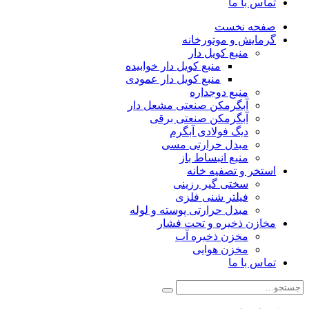
تماس با ما
صفحه نخست
گرمایش و موتورخانه
منبع کویل دار
منبع کویل دار خوابیده
منبع کویل دار عمودی
منبع دوجداره
آبگرمکن صنعتی مشعل دار
آبگرمکن صنعتی برقی
دیگ فولادی آبگرم
مبدل حرارتی مسی
منبع انبساط باز
استخر و تصفیه خانه
سختی گیر رزینی
فیلتر شنی فلزی
مبدل حرارتی پوسته و لوله
مخازن ذخیره و تحت فشار
مخزن ذخیره آب
مخزن هوایی
تماس با ما