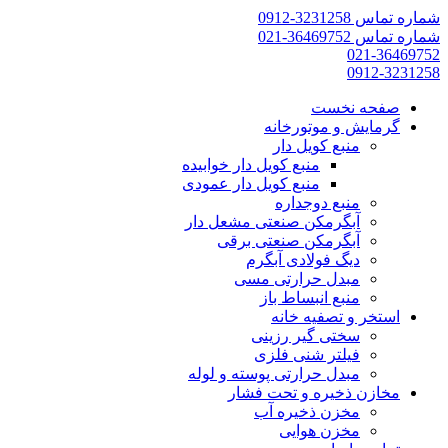
شماره تماس 3231258-0912
شماره تماس 36469752-021
021-36469752
0912-3231258
صفحه نخست
گرمایش و موتورخانه
منبع کویل دار
منبع کویل دار خوابیده
منبع کویل دار عمودی
منبع دوجداره
آبگرمکن صنعتی مشعل دار
آبگرمکن صنعتی برقی
دیگ فولادی آبگرم
مبدل حرارتی مسی
منبع انبساط باز
استخر و تصفیه خانه
سختی گیر رزینی
فیلتر شنی فلزی
مبدل حرارتی پوسته و لوله
مخازن ذخیره و تحت فشار
مخزن ذخیره آب
مخزن هوایی