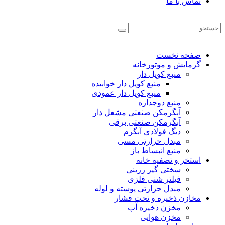
تماس با ما
صفحه نخست
گرمایش و موتورخانه
منبع کویل دار
منبع کویل دار خوابیده
منبع کویل دار عمودی
منبع دوجداره
آبگرمکن صنعتی مشعل دار
آبگرمکن صنعتی برقی
دیگ فولادی آبگرم
مبدل حرارتی مسی
منبع انبساط باز
استخر و تصفیه خانه
سختی گیر رزینی
فیلتر شنی فلزی
مبدل حرارتی پوسته و لوله
مخازن ذخیره و تحت فشار
مخزن ذخیره آب
مخزن هوایی