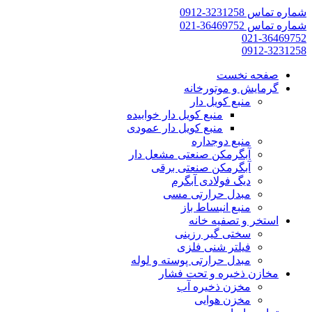
شماره تماس 3231258-0912
شماره تماس 36469752-021
021-36469752
0912-3231258
صفحه نخست
گرمایش و موتورخانه
منبع کویل دار
منبع کویل دار خوابیده
منبع کویل دار عمودی
منبع دوجداره
آبگرمکن صنعتی مشعل دار
آبگرمکن صنعتی برقی
دیگ فولادی آبگرم
مبدل حرارتی مسی
منبع انبساط باز
استخر و تصفیه خانه
سختی گیر رزینی
فیلتر شنی فلزی
مبدل حرارتی پوسته و لوله
مخازن ذخیره و تحت فشار
مخزن ذخیره آب
مخزن هوایی