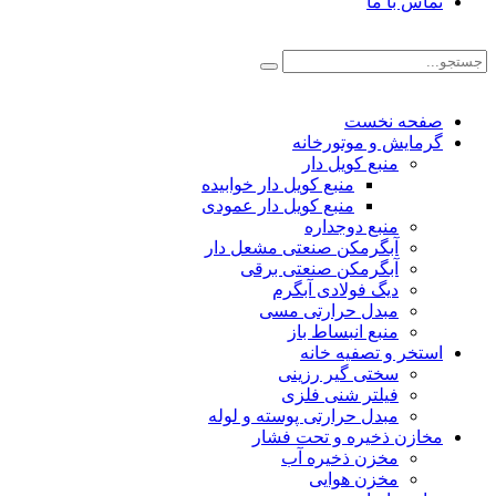
تماس با ما
صفحه نخست
گرمایش و موتورخانه
منبع کویل دار
منبع کویل دار خوابیده
منبع کویل دار عمودی
منبع دوجداره
آبگرمکن صنعتی مشعل دار
آبگرمکن صنعتی برقی
دیگ فولادی آبگرم
مبدل حرارتی مسی
منبع انبساط باز
استخر و تصفیه خانه
سختی گیر رزینی
فیلتر شنی فلزی
مبدل حرارتی پوسته و لوله
مخازن ذخیره و تحت فشار
مخزن ذخیره آب
مخزن هوایی