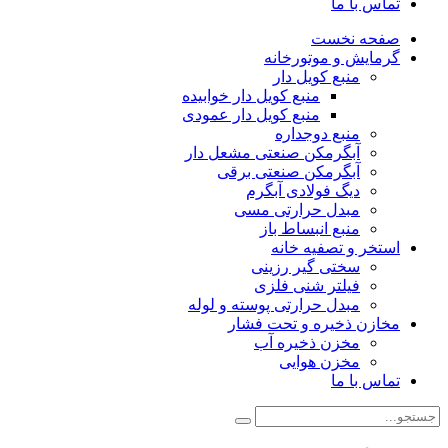
تماس با ما
صفحه نخست
گرمایش و موتورخانه
منبع کویل دار
منبع کویل دار خوابیده
منبع کویل دار عمودی
منبع دوجداره
آبگرمکن صنعتی مشعل دار
آبگرمکن صنعتی برقی
دیگ فولادی آبگرم
مبدل حرارتی مسی
منبع انبساط باز
استخر و تصفیه خانه
سختی گیر رزینی
فیلتر شنی فلزی
مبدل حرارتی پوسته و لوله
مخازن ذخیره و تحت فشار
مخزن ذخیره آب
مخزن هوایی
تماس با ما