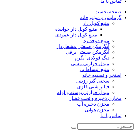
تماس با ما
صفحه نخست
گرمایش و موتورخانه
منبع کویل دار
منبع کویل دار خوابیده
منبع کویل دار عمودی
منبع دوجداره
آبگرمکن صنعتی مشعل دار
آبگرمکن صنعتی برقی
دیگ فولادی آبگرم
مبدل حرارتی مسی
منبع انبساط باز
استخر و تصفیه خانه
سختی گیر رزینی
فیلتر شنی فلزی
مبدل حرارتی پوسته و لوله
مخازن ذخیره و تحت فشار
مخزن ذخیره آب
مخزن هوایی
تماس با ما