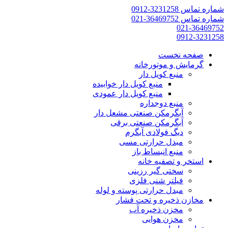
شماره تماس 3231258-0912
شماره تماس 36469752-021
021-36469752
0912-3231258
صفحه نخست
گرمایش و موتورخانه
منبع کویل دار
منبع کویل دار خوابیده
منبع کویل دار عمودی
منبع دوجداره
آبگرمکن صنعتی مشعل دار
آبگرمکن صنعتی برقی
دیگ فولادی آبگرم
مبدل حرارتی مسی
منبع انبساط باز
استخر و تصفیه خانه
سختی گیر رزینی
فیلتر شنی فلزی
مبدل حرارتی پوسته و لوله
مخازن ذخیره و تحت فشار
مخزن ذخیره آب
مخزن هوایی