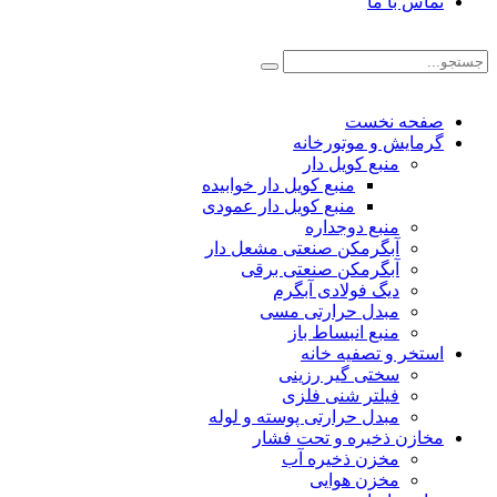
تماس با ما
صفحه نخست
گرمایش و موتورخانه
منبع کویل دار
منبع کویل دار خوابیده
منبع کویل دار عمودی
منبع دوجداره
آبگرمکن صنعتی مشعل دار
آبگرمکن صنعتی برقی
دیگ فولادی آبگرم
مبدل حرارتی مسی
منبع انبساط باز
استخر و تصفیه خانه
سختی گیر رزینی
فیلتر شنی فلزی
مبدل حرارتی پوسته و لوله
مخازن ذخیره و تحت فشار
مخزن ذخیره آب
مخزن هوایی