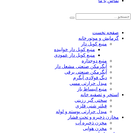
تماس با ما
صفحه نخست
گرمایش و موتورخانه
منبع کویل دار
منبع کویل دار خوابیده
منبع کویل دار عمودی
منبع دوجداره
آبگرمکن صنعتی مشعل دار
آبگرمکن صنعتی برقی
دیگ فولادی آبگرم
مبدل حرارتی مسی
منبع انبساط باز
استخر و تصفیه خانه
سختی گیر رزینی
فیلتر شنی فلزی
مبدل حرارتی پوسته و لوله
مخازن ذخیره و تحت فشار
مخزن ذخیره آب
مخزن هوایی