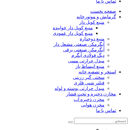
تماس با ما
صفحه نخست
گرمایش و موتورخانه
منبع کویل دار
منبع کویل دار خوابیده
منبع کویل دار عمودی
منبع دوجداره
آبگرمکن صنعتی مشعل دار
آبگرمکن صنعتی برقی
دیگ فولادی آبگرم
مبدل حرارتی مسی
منبع انبساط باز
استخر و تصفیه خانه
سختی گیر رزینی
فیلتر شنی فلزی
مبدل حرارتی پوسته و لوله
مخازن ذخیره و تحت فشار
مخزن ذخیره آب
مخزن هوایی
تماس با ما