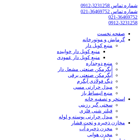
شماره تماس 3231258-0912
شماره تماس 36469752-021
021-36469752
0912-3231258
صفحه نخست
گرمایش و موتورخانه
منبع کویل دار
منبع کویل دار خوابیده
منبع کویل دار عمودی
منبع دوجداره
آبگرمکن صنعتی مشعل دار
آبگرمکن صنعتی برقی
دیگ فولادی آبگرم
مبدل حرارتی مسی
منبع انبساط باز
استخر و تصفیه خانه
سختی گیر رزینی
فیلتر شنی فلزی
مبدل حرارتی پوسته و لوله
مخازن ذخیره و تحت فشار
مخزن ذخیره آب
مخزن هوایی