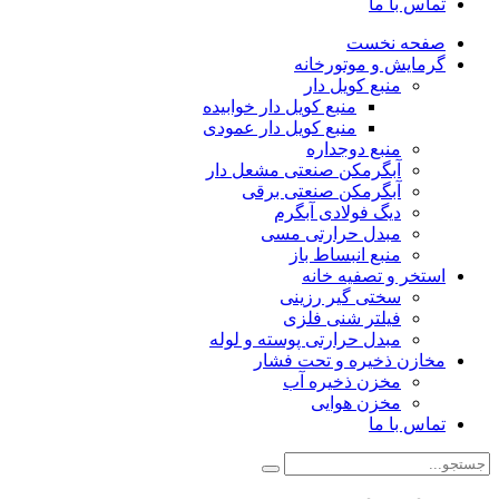
تماس با ما
صفحه نخست
گرمایش و موتورخانه
منبع کویل دار
منبع کویل دار خوابیده
منبع کویل دار عمودی
منبع دوجداره
آبگرمکن صنعتی مشعل دار
آبگرمکن صنعتی برقی
دیگ فولادی آبگرم
مبدل حرارتی مسی
منبع انبساط باز
استخر و تصفیه خانه
سختی گیر رزینی
فیلتر شنی فلزی
مبدل حرارتی پوسته و لوله
مخازن ذخیره و تحت فشار
مخزن ذخیره آب
مخزن هوایی
تماس با ما