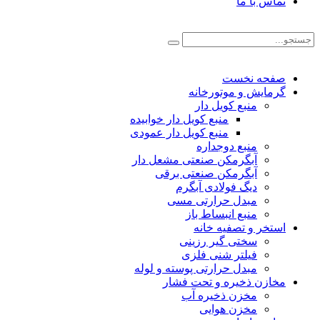
تماس با ما
صفحه نخست
گرمایش و موتورخانه
منبع کویل دار
منبع کویل دار خوابیده
منبع کویل دار عمودی
منبع دوجداره
آبگرمکن صنعتی مشعل دار
آبگرمکن صنعتی برقی
دیگ فولادی آبگرم
مبدل حرارتی مسی
منبع انبساط باز
استخر و تصفیه خانه
سختی گیر رزینی
فیلتر شنی فلزی
مبدل حرارتی پوسته و لوله
مخازن ذخیره و تحت فشار
مخزن ذخیره آب
مخزن هوایی