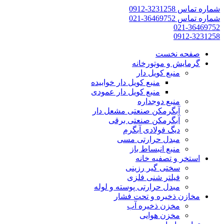
شماره تماس 3231258-0912
شماره تماس 36469752-021
021-36469752
0912-3231258
صفحه نخست
گرمایش و موتورخانه
منبع کویل دار
منبع کویل دار خوابیده
منبع کویل دار عمودی
منبع دوجداره
آبگرمکن صنعتی مشعل دار
آبگرمکن صنعتی برقی
دیگ فولادی آبگرم
مبدل حرارتی مسی
منبع انبساط باز
استخر و تصفیه خانه
سختی گیر رزینی
فیلتر شنی فلزی
مبدل حرارتی پوسته و لوله
مخازن ذخیره و تحت فشار
مخزن ذخیره آب
مخزن هوایی