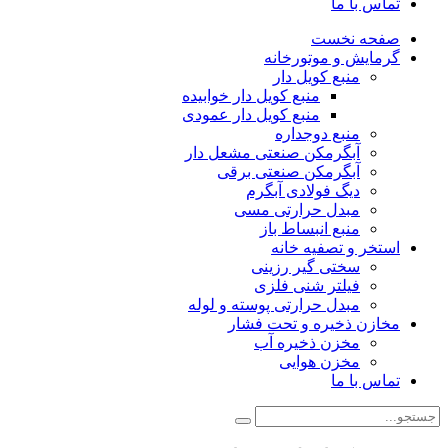
تماس با ما
صفحه نخست
گرمایش و موتورخانه
منبع کویل دار
منبع کویل دار خوابیده
منبع کویل دار عمودی
منبع دوجداره
آبگرمکن صنعتی مشعل دار
آبگرمکن صنعتی برقی
دیگ فولادی آبگرم
مبدل حرارتی مسی
منبع انبساط باز
استخر و تصفیه خانه
سختی گیر رزینی
فیلتر شنی فلزی
مبدل حرارتی پوسته و لوله
مخازن ذخیره و تحت فشار
مخزن ذخیره آب
مخزن هوایی
تماس با ما