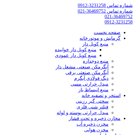
شماره تماس 3231258-0912
شماره تماس 36469752-021
021-36469752
0912-3231258
صفحه نخست
گرمایش و موتورخانه
منبع کویل دار
منبع کویل دار خوابیده
منبع کویل دار عمودی
منبع دوجداره
آبگرمکن صنعتی مشعل دار
آبگرمکن صنعتی برقی
دیگ فولادی آبگرم
مبدل حرارتی مسی
منبع انبساط باز
استخر و تصفیه خانه
سختی گیر رزینی
فیلتر شنی فلزی
مبدل حرارتی پوسته و لوله
مخازن ذخیره و تحت فشار
مخزن ذخیره آب
مخزن هوایی