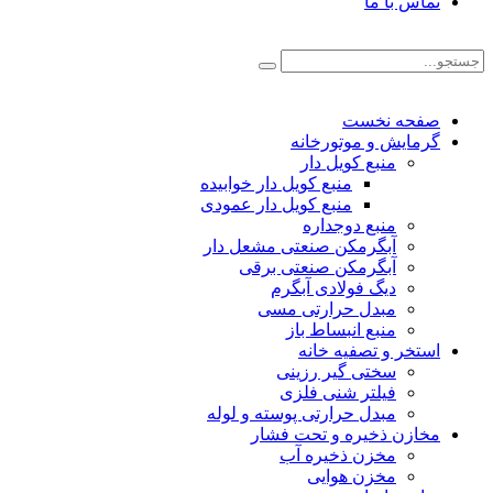
تماس با ما
صفحه نخست
گرمایش و موتورخانه
منبع کویل دار
منبع کویل دار خوابیده
منبع کویل دار عمودی
منبع دوجداره
آبگرمکن صنعتی مشعل دار
آبگرمکن صنعتی برقی
دیگ فولادی آبگرم
مبدل حرارتی مسی
منبع انبساط باز
استخر و تصفیه خانه
سختی گیر رزینی
فیلتر شنی فلزی
مبدل حرارتی پوسته و لوله
مخازن ذخیره و تحت فشار
مخزن ذخیره آب
مخزن هوایی