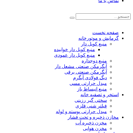
تماس با ما
صفحه نخست
گرمایش و موتورخانه
منبع کویل دار
منبع کویل دار خوابیده
منبع کویل دار عمودی
منبع دوجداره
آبگرمکن صنعتی مشعل دار
آبگرمکن صنعتی برقی
دیگ فولادی آبگرم
مبدل حرارتی مسی
منبع انبساط باز
استخر و تصفیه خانه
سختی گیر رزینی
فیلتر شنی فلزی
مبدل حرارتی پوسته و لوله
مخازن ذخیره و تحت فشار
مخزن ذخیره آب
مخزن هوایی