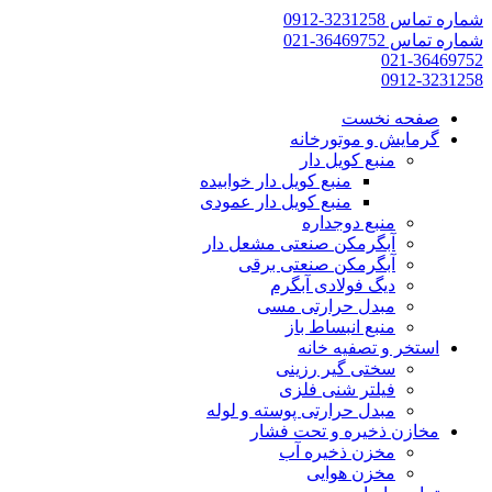
شماره تماس 3231258-0912
شماره تماس 36469752-021
021-36469752
0912-3231258
صفحه نخست
گرمایش و موتورخانه
منبع کویل دار
منبع کویل دار خوابیده
منبع کویل دار عمودی
منبع دوجداره
آبگرمکن صنعتی مشعل دار
آبگرمکن صنعتی برقی
دیگ فولادی آبگرم
مبدل حرارتی مسی
منبع انبساط باز
استخر و تصفیه خانه
سختی گیر رزینی
فیلتر شنی فلزی
مبدل حرارتی پوسته و لوله
مخازن ذخیره و تحت فشار
مخزن ذخیره آب
مخزن هوایی