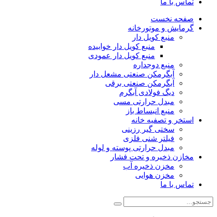
تماس با ما
صفحه نخست
گرمایش و موتورخانه
منبع کویل دار
منبع کویل دار خوابیده
منبع کویل دار عمودی
منبع دوجداره
آبگرمکن صنعتی مشعل دار
آبگرمکن صنعتی برقی
دیگ فولادی آبگرم
مبدل حرارتی مسی
منبع انبساط باز
استخر و تصفیه خانه
سختی گیر رزینی
فیلتر شنی فلزی
مبدل حرارتی پوسته و لوله
مخازن ذخیره و تحت فشار
مخزن ذخیره آب
مخزن هوایی
تماس با ما