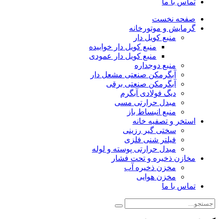
تماس با ما
صفحه نخست
گرمایش و موتورخانه
منبع کویل دار
منبع کویل دار خوابیده
منبع کویل دار عمودی
منبع دوجداره
آبگرمکن صنعتی مشعل دار
آبگرمکن صنعتی برقی
دیگ فولادی آبگرم
مبدل حرارتی مسی
منبع انبساط باز
استخر و تصفیه خانه
سختی گیر رزینی
فیلتر شنی فلزی
مبدل حرارتی پوسته و لوله
مخازن ذخیره و تحت فشار
مخزن ذخیره آب
مخزن هوایی
تماس با ما