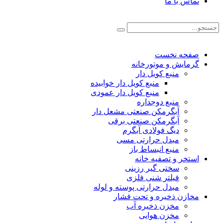
تماس با ما
صفحه نخست
گرمایش و موتورخانه
منبع کویل دار
منبع کویل دار خوابیده
منبع کویل دار عمودی
منبع دوجداره
آبگرمکن صنعتی مشعل دار
آبگرمکن صنعتی برقی
دیگ فولادی آبگرم
مبدل حرارتی مسی
منبع انبساط باز
استخر و تصفیه خانه
سختی گیر رزینی
فیلتر شنی فلزی
مبدل حرارتی پوسته و لوله
مخازن ذخیره و تحت فشار
مخزن ذخیره آب
مخزن هوایی