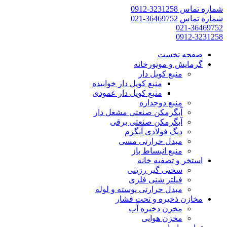
شماره تماس 3231258-0912
شماره تماس 36469752-021
021-36469752
0912-3231258
صفحه نخست
گرمایش و موتورخانه
منبع کویل دار
منبع کویل دار خوابیده
منبع کویل دار عمودی
منبع دوجداره
آبگرمکن صنعتی مشعل دار
آبگرمکن صنعتی برقی
دیگ فولادی آبگرم
مبدل حرارتی مسی
منبع انبساط باز
استخر و تصفیه خانه
سختی گیر رزینی
فیلتر شنی فلزی
مبدل حرارتی پوسته و لوله
مخازن ذخیره و تحت فشار
مخزن ذخیره آب
مخزن هوایی