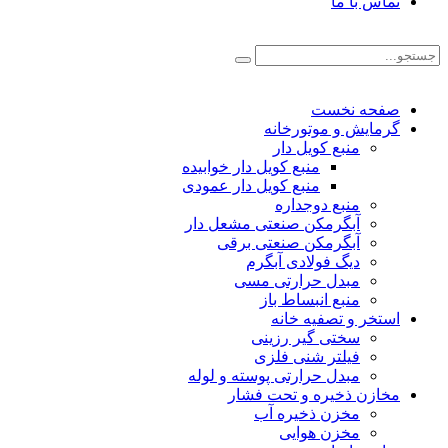
تماس با ما
صفحه نخست
گرمایش و موتورخانه
منبع کویل دار
منبع کویل دار خوابیده
منبع کویل دار عمودی
منبع دوجداره
آبگرمکن صنعتی مشعل دار
آبگرمکن صنعتی برقی
دیگ فولادی آبگرم
مبدل حرارتی مسی
منبع انبساط باز
استخر و تصفیه خانه
سختی گیر رزینی
فیلتر شنی فلزی
مبدل حرارتی پوسته و لوله
مخازن ذخیره و تحت فشار
مخزن ذخیره آب
مخزن هوایی