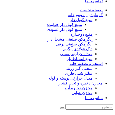
تماس با ما
صفحه نخست
گرمایش و موتورخانه
منبع کویل دار
منبع کویل دار خوابیده
منبع کویل دار عمودی
منبع دوجداره
آبگرمکن صنعتی مشعل دار
آبگرمکن صنعتی برقی
دیگ فولادی آبگرم
مبدل حرارتی مسی
منبع انبساط باز
استخر و تصفیه خانه
سختی گیر رزینی
فیلتر شنی فلزی
مبدل حرارتی پوسته و لوله
مخازن ذخیره و تحت فشار
مخزن ذخیره آب
مخزن هوایی
تماس با ما