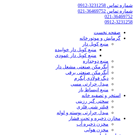
شماره تماس 3231258-0912
شماره تماس 36469752-021
021-36469752
0912-3231258
صفحه نخست
گرمایش و موتورخانه
منبع کویل دار
منبع کویل دار خوابیده
منبع کویل دار عمودی
منبع دوجداره
آبگرمکن صنعتی مشعل دار
آبگرمکن صنعتی برقی
دیگ فولادی آبگرم
مبدل حرارتی مسی
منبع انبساط باز
استخر و تصفیه خانه
سختی گیر رزینی
فیلتر شنی فلزی
مبدل حرارتی پوسته و لوله
مخازن ذخیره و تحت فشار
مخزن ذخیره آب
مخزن هوایی