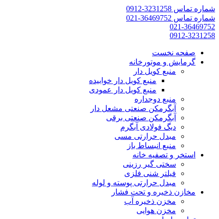
شماره تماس 3231258-0912
شماره تماس 36469752-021
021-36469752
0912-3231258
صفحه نخست
گرمایش و موتورخانه
منبع کویل دار
منبع کویل دار خوابیده
منبع کویل دار عمودی
منبع دوجداره
آبگرمکن صنعتی مشعل دار
آبگرمکن صنعتی برقی
دیگ فولادی آبگرم
مبدل حرارتی مسی
منبع انبساط باز
استخر و تصفیه خانه
سختی گیر رزینی
فیلتر شنی فلزی
مبدل حرارتی پوسته و لوله
مخازن ذخیره و تحت فشار
مخزن ذخیره آب
مخزن هوایی