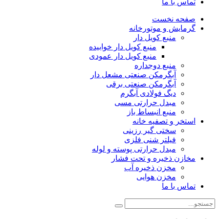
تماس با ما
صفحه نخست
گرمایش و موتورخانه
منبع کویل دار
منبع کویل دار خوابیده
منبع کویل دار عمودی
منبع دوجداره
آبگرمکن صنعتی مشعل دار
آبگرمکن صنعتی برقی
دیگ فولادی آبگرم
مبدل حرارتی مسی
منبع انبساط باز
استخر و تصفیه خانه
سختی گیر رزینی
فیلتر شنی فلزی
مبدل حرارتی پوسته و لوله
مخازن ذخیره و تحت فشار
مخزن ذخیره آب
مخزن هوایی
تماس با ما