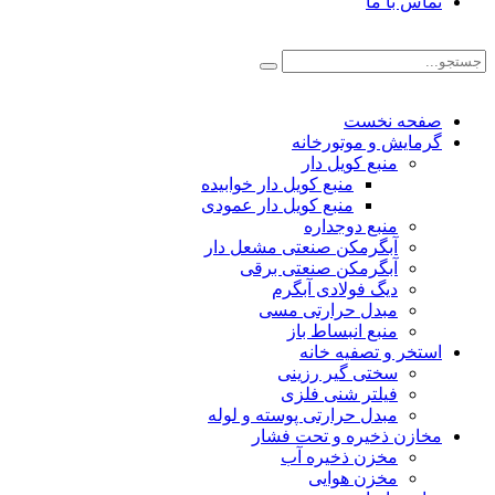
تماس با ما
صفحه نخست
گرمایش و موتورخانه
منبع کویل دار
منبع کویل دار خوابیده
منبع کویل دار عمودی
منبع دوجداره
آبگرمکن صنعتی مشعل دار
آبگرمکن صنعتی برقی
دیگ فولادی آبگرم
مبدل حرارتی مسی
منبع انبساط باز
استخر و تصفیه خانه
سختی گیر رزینی
فیلتر شنی فلزی
مبدل حرارتی پوسته و لوله
مخازن ذخیره و تحت فشار
مخزن ذخیره آب
مخزن هوایی