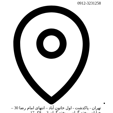
0912-3231258
تهران - پاکدشت - اول خاتون آباد – انتهای امام رضا 30 –
خیابان ریخته گران - ریخته گران 3 – پلاک 17