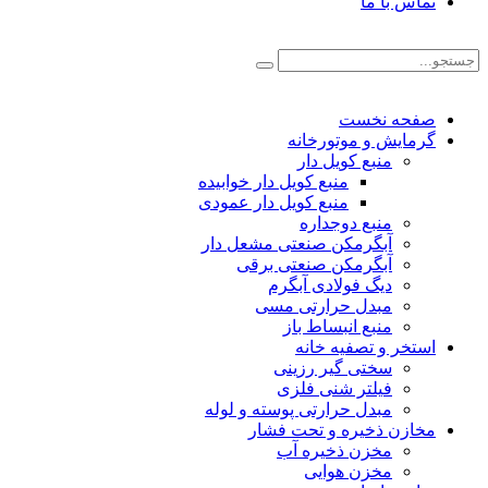
تماس با ما
صفحه نخست
گرمایش و موتورخانه
منبع کویل دار
منبع کویل دار خوابیده
منبع کویل دار عمودی
منبع دوجداره
آبگرمکن صنعتی مشعل دار
آبگرمکن صنعتی برقی
دیگ فولادی آبگرم
مبدل حرارتی مسی
منبع انبساط باز
استخر و تصفیه خانه
سختی گیر رزینی
فیلتر شنی فلزی
مبدل حرارتی پوسته و لوله
مخازن ذخیره و تحت فشار
مخزن ذخیره آب
مخزن هوایی