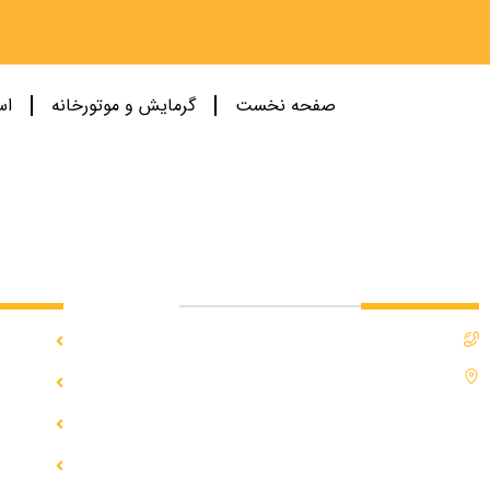
صفحه نخست
گرمایش و موتورخانه
اس
تماس با ما
دسترسی
0912-3231258
آبگرمک
تهران - پاکدشت - اول خاتون آباد – انتهای امام رضا
آبگرمک
30 – خیابان ریخته گران - ریخته گران 3 – پلاک 17
مخزن ذ
مخزن ه