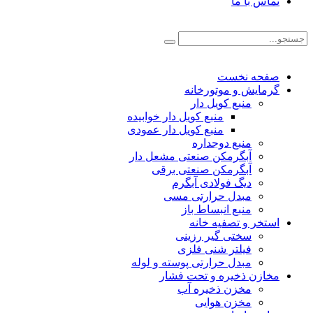
تماس با ما
صفحه نخست
گرمایش و موتورخانه
منبع کویل دار
منبع کویل دار خوابیده
منبع کویل دار عمودی
منبع دوجداره
آبگرمکن صنعتی مشعل دار
آبگرمکن صنعتی برقی
دیگ فولادی آبگرم
مبدل حرارتی مسی
منبع انبساط باز
استخر و تصفیه خانه
سختی گیر رزینی
فیلتر شنی فلزی
مبدل حرارتی پوسته و لوله
مخازن ذخیره و تحت فشار
مخزن ذخیره آب
مخزن هوایی