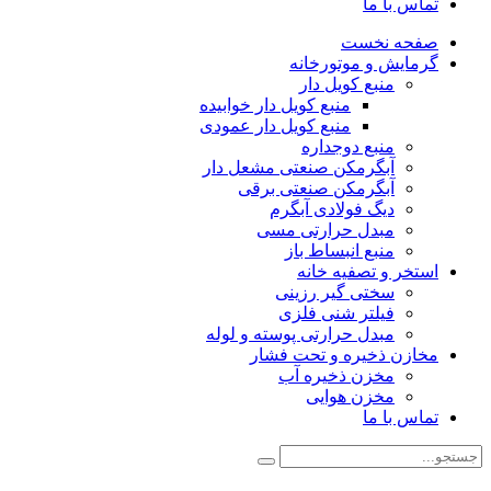
تماس با ما
صفحه نخست
گرمایش و موتورخانه
منبع کویل دار
منبع کویل دار خوابیده
منبع کویل دار عمودی
منبع دوجداره
آبگرمکن صنعتی مشعل دار
آبگرمکن صنعتی برقی
دیگ فولادی آبگرم
مبدل حرارتی مسی
منبع انبساط باز
استخر و تصفیه خانه
سختی گیر رزینی
فیلتر شنی فلزی
مبدل حرارتی پوسته و لوله
مخازن ذخیره و تحت فشار
مخزن ذخیره آب
مخزن هوایی
تماس با ما