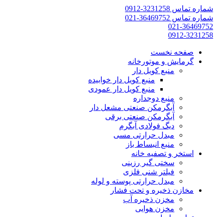
شماره تماس 3231258-0912
شماره تماس 36469752-021
021-36469752
0912-3231258
صفحه نخست
گرمایش و موتورخانه
منبع کویل دار
منبع کویل دار خوابیده
منبع کویل دار عمودی
منبع دوجداره
آبگرمکن صنعتی مشعل دار
آبگرمکن صنعتی برقی
دیگ فولادی آبگرم
مبدل حرارتی مسی
منبع انبساط باز
استخر و تصفیه خانه
سختی گیر رزینی
فیلتر شنی فلزی
مبدل حرارتی پوسته و لوله
مخازن ذخیره و تحت فشار
مخزن ذخیره آب
مخزن هوایی