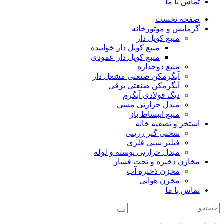
تماس با ما
صفحه نخست
گرمایش و موتورخانه
منبع کویل دار
منبع کویل دار خوابیده
منبع کویل دار عمودی
منبع دوجداره
آبگرمکن صنعتی مشعل دار
آبگرمکن صنعتی برقی
دیگ فولادی آبگرم
مبدل حرارتی مسی
منبع انبساط باز
استخر و تصفیه خانه
سختی گیر رزینی
فیلتر شنی فلزی
مبدل حرارتی پوسته و لوله
مخازن ذخیره و تحت فشار
مخزن ذخیره آب
مخزن هوایی
تماس با ما