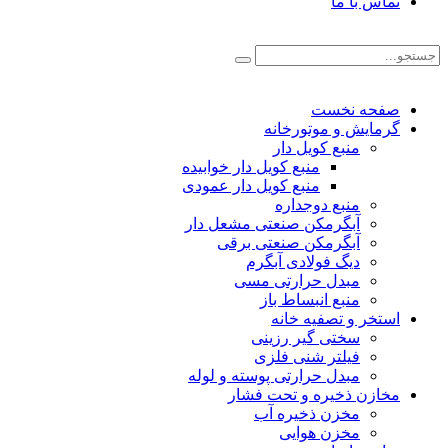
تماس با ما
صفحه نخست
گرمایش و موتورخانه
منبع کویل دار
منبع کویل دار خوابیده
منبع کویل دار عمودی
منبع دوجداره
آبگرمکن صنعتی مشعل دار
آبگرمکن صنعتی برقی
دیگ فولادی آبگرم
مبدل حرارتی مسی
منبع انبساط باز
استخر و تصفیه خانه
سختی گیر رزینی
فیلتر شنی فلزی
مبدل حرارتی پوسته و لوله
مخازن ذخیره و تحت فشار
مخزن ذخیره آب
مخزن هوایی