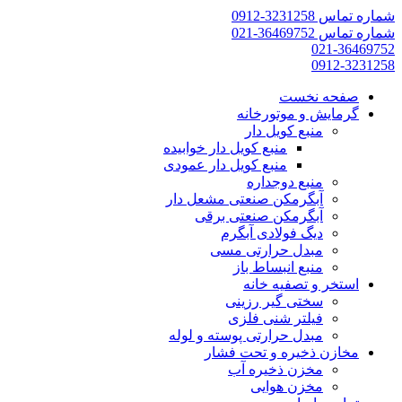
شماره تماس 3231258-0912
شماره تماس 36469752-021
021-36469752
0912-3231258
صفحه نخست
گرمایش و موتورخانه
منبع کویل دار
منبع کویل دار خوابیده
منبع کویل دار عمودی
منبع دوجداره
آبگرمکن صنعتی مشعل دار
آبگرمکن صنعتی برقی
دیگ فولادی آبگرم
مبدل حرارتی مسی
منبع انبساط باز
استخر و تصفیه خانه
سختی گیر رزینی
فیلتر شنی فلزی
مبدل حرارتی پوسته و لوله
مخازن ذخیره و تحت فشار
مخزن ذخیره آب
مخزن هوایی